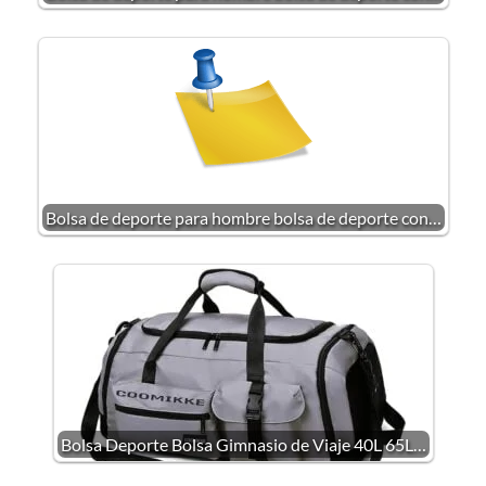
Bolsa de deporte para hombre bolsa de deporte con…
Bolsa Deporte Bolsa Gimnasio de Viaje 40L 65L…