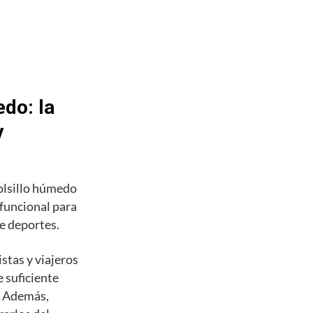
do: la
y
olsillo húmedo
 funcional para
de deportes.
stas y viajeros
 suficiente
s. Además,