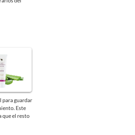
rarlos del
l para guardar
iento. Este
a que el resto