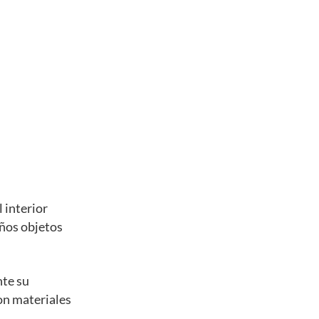
 interior
eños objetos
nte su
con materiales