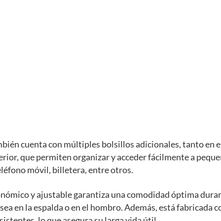
bién cuenta con múltiples bolsillos adicionales, tanto en el
erior, que permiten organizar y acceder fácilmente a pequ
léfono móvil, billetera, entre otros.
onómico y ajustable garantiza una comodidad óptima dura
 sea en la espalda o en el hombro. Además, está fabricada 
istentes, lo que asegura su larga vida útil.