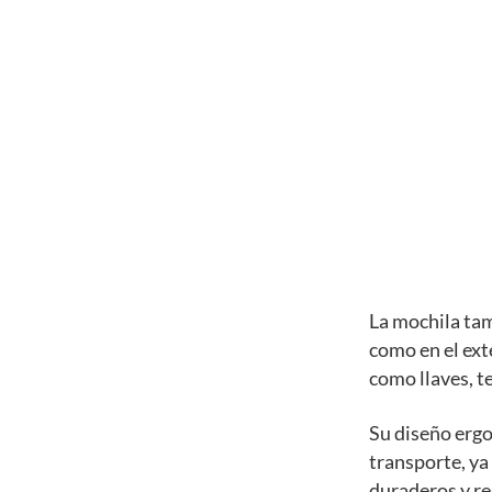
La mochila tam
como en el ext
como llaves, te
Su diseño erg
transporte, ya
duraderos y res