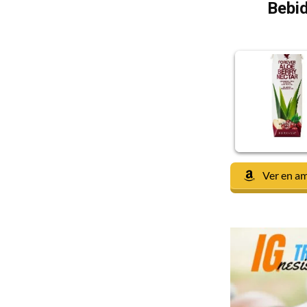
Bebid
Ver en a