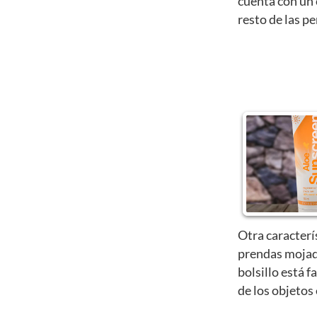
cuenta con un 
resto de las p
Otra caracterí
prendas mojad
bolsillo está f
de los objetos