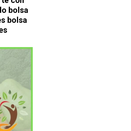
rte con
do bolsa
es bolsa
es