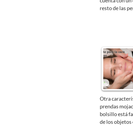
cuenta con un 
resto de las p
Otra caracterí
prendas mojad
bolsillo está f
de los objetos