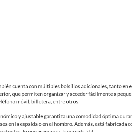
bién cuenta con múltiples bolsillos adicionales, tanto en el
erior, que permiten organizar y acceder fácilmente a pequ
léfono móvil, billetera, entre otros.
onómico y ajustable garantiza una comodidad óptima dura
 sea en la espalda o en el hombro. Además, está fabricada 
istentes, lo que asegura su larga vida útil.