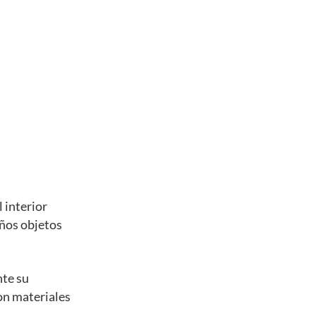
 interior
eños objetos
nte su
con materiales