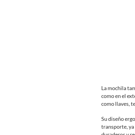
La mochila tam
como en el ext
como llaves, te
Su diseño erg
transporte, ya
duraderos y res