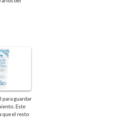
rarlos del
l para guardar
iento. Este
a que el resto