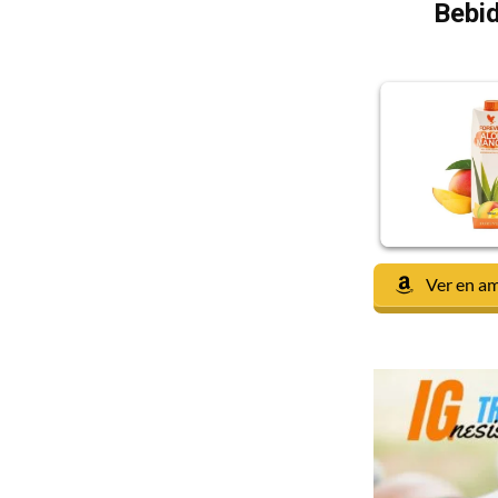
Bebid
Ver en a