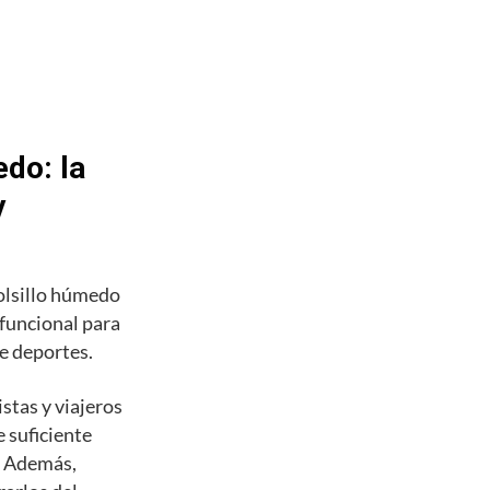
do: la
y
olsillo húmedo
 funcional para
de deportes.
stas y viajeros
 suficiente
s. Además,