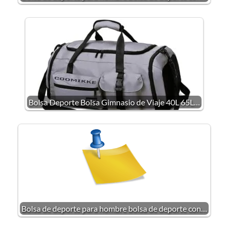
Bolsa Deporte Bolsa Gimnasio de Viaje 40L 65L…
Bolsa de deporte para hombre bolsa de deporte con…