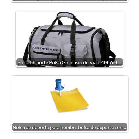
Bolsa Deporte Bolsa Gimnasio de Viaje 40L 65L…
Bolsa de deporte para hombre bolsa de deporte con…