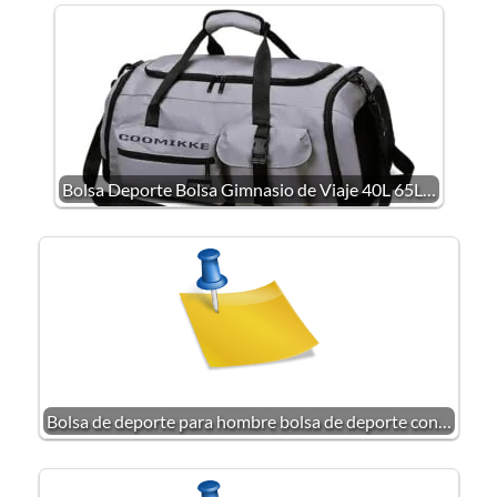
Bolsa Deporte Bolsa Gimnasio de Viaje 40L 65L…
Bolsa de deporte para hombre bolsa de deporte con…