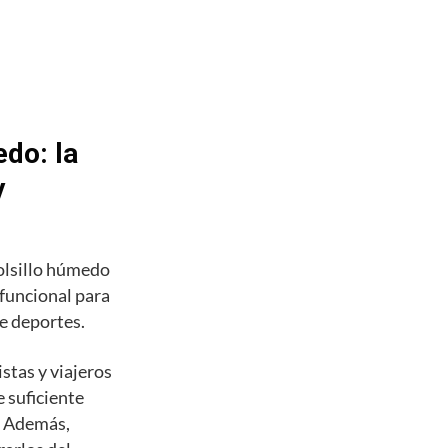
do: la
y
olsillo húmedo
 funcional para
de deportes.
stas y viajeros
 suficiente
s. Además,