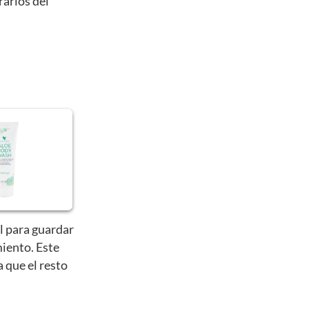
rarlos del
l para guardar
iento. Este
a que el resto