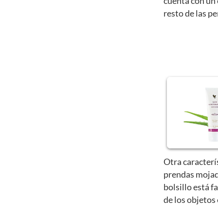
cuenta con un 
resto de las p
Otra caracterí
prendas mojad
bolsillo está f
de los objetos