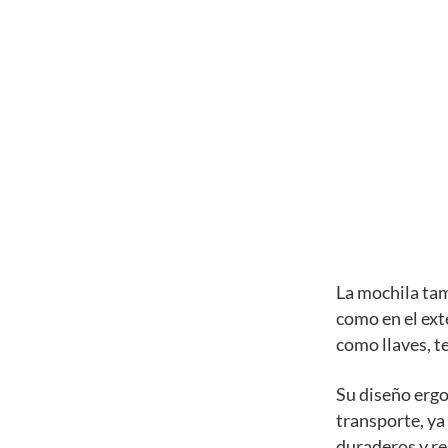
La mochila tam
como en el ext
como llaves, te
Su diseño erg
transporte, ya
duraderos y res