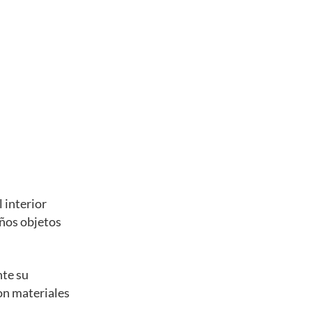
 interior
eños objetos
nte su
con materiales