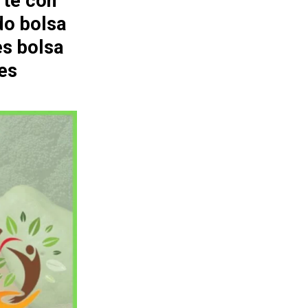
rte con
do bolsa
es bolsa
es