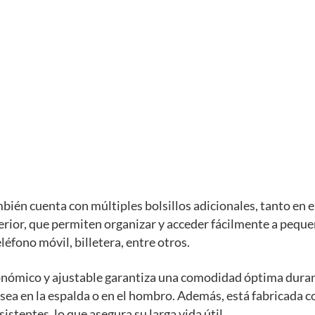
bién cuenta con múltiples bolsillos adicionales, tanto en el
erior, que permiten organizar y acceder fácilmente a pequ
léfono móvil, billetera, entre otros.
onómico y ajustable garantiza una comodidad óptima dura
 sea en la espalda o en el hombro. Además, está fabricada 
istentes, lo que asegura su larga vida útil.