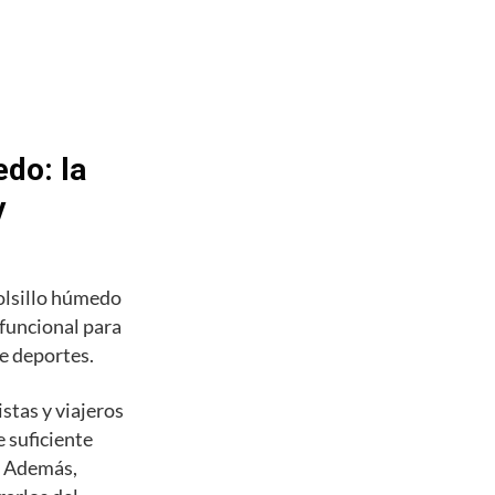
do: la
y
olsillo húmedo
 funcional para
de deportes.
stas y viajeros
 suficiente
s. Además,