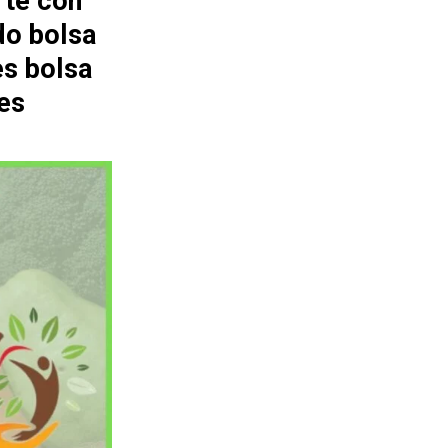
rte con
do bolsa
es bolsa
es