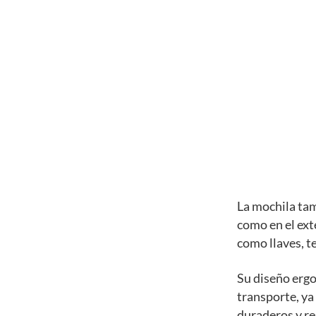
La mochila tam
como en el ext
como llaves, te
Su diseño erg
transporte, ya
duraderos y res