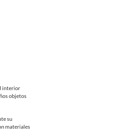
 interior
eños objetos
nte su
con materiales