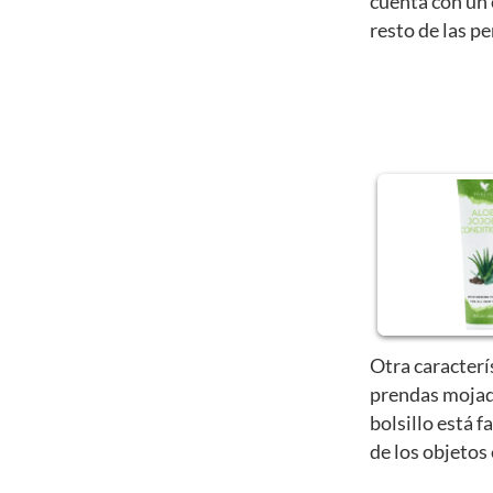
cuenta con un 
resto de las p
Otra caracterí
prendas mojad
bolsillo está f
de los objetos