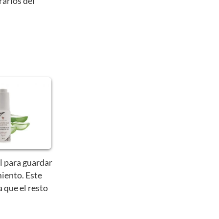
rarlos del
l para guardar
iento. Este
a que el resto