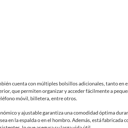
bién cuenta con múltiples bolsillos adicionales, tanto en el
erior, que permiten organizar y acceder fácilmente a pequ
léfono móvil, billetera, entre otros.
onómico y ajustable garantiza una comodidad óptima dura
 sea en la espalda o en el hombro. Además, está fabricada 
istentes, lo que asegura su larga vida útil.