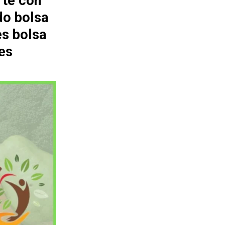
rte con
do bolsa
es bolsa
es