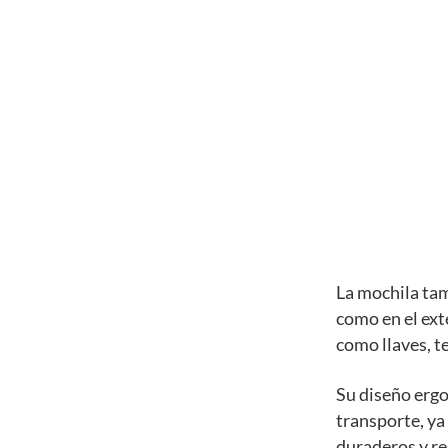
La mochila tam
como en el ext
como llaves, te
Su diseño erg
transporte, ya
duraderos y res