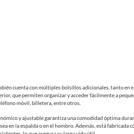
bién cuenta con múltiples bolsillos adicionales, tanto en el
erior, que permiten organizar y acceder fácilmente a pequ
léfono móvil, billetera, entre otros.
onómico y ajustable garantiza una comodidad óptima dura
 sea en la espalda o en el hombro. Además, está fabricada 
istentes, lo que asegura su larga vida útil.