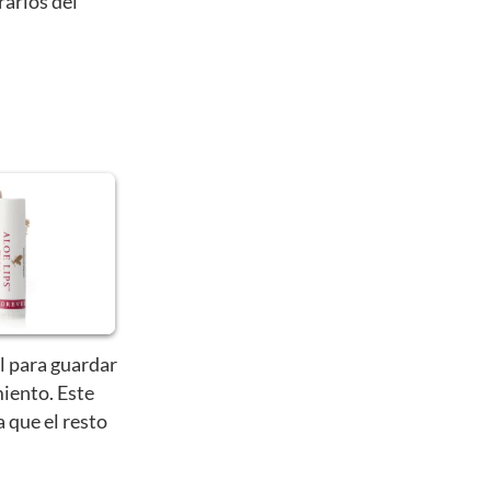
rarlos del
l para guardar
iento. Este
a que el resto