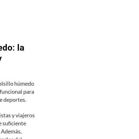
do: la
y
olsillo húmedo
 funcional para
de deportes.
stas y viajeros
 suficiente
s. Además,