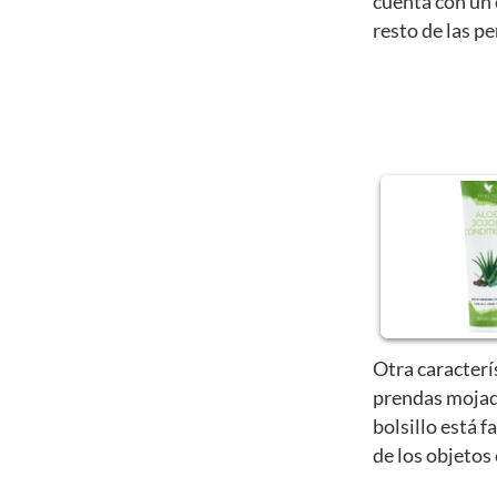
cuenta con un 
resto de las p
Otra caracterí
prendas mojad
bolsillo está f
de los objetos