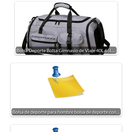
Bolsa Deporte Bolsa Gimnasio de Viaje 40L 65L…
Bolsa de deporte para hombre bolsa de deporte con…