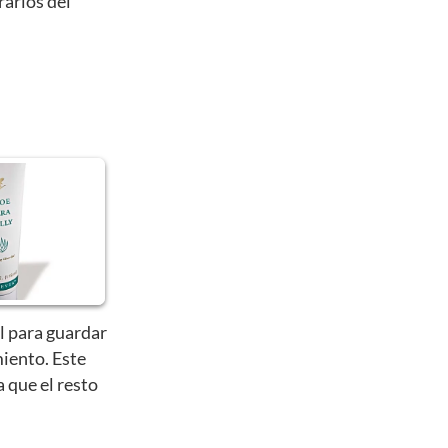
rarlos del
l para guardar
iento. Este
a que el resto