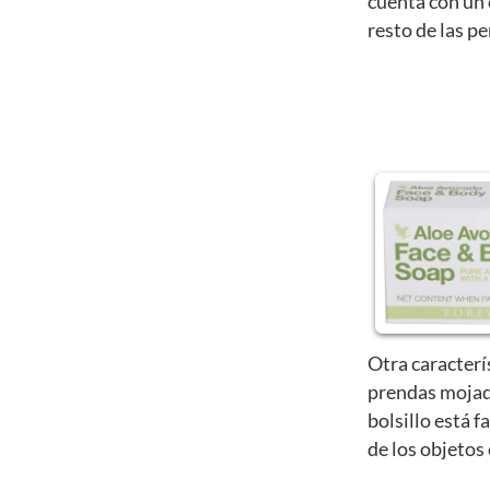
cuenta con un 
resto de las p
Otra caracterí
prendas mojad
bolsillo está f
de los objetos