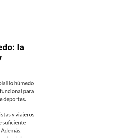
do: la
y
olsillo húmedo
 funcional para
de deportes.
stas y viajeros
 suficiente
s. Además,