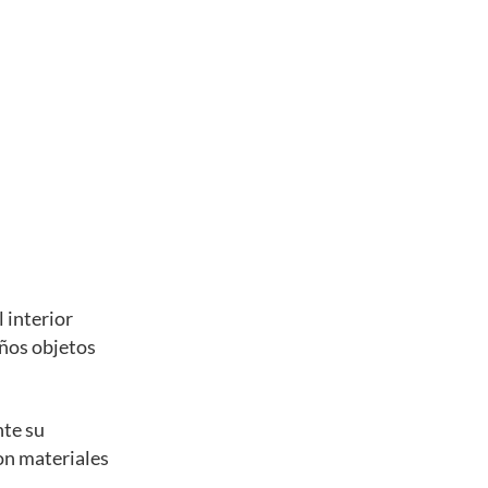
 interior
eños objetos
nte su
con materiales