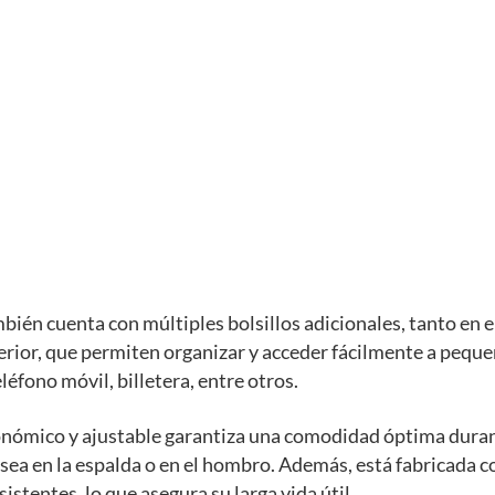
bién cuenta con múltiples bolsillos adicionales, tanto en el
erior, que permiten organizar y acceder fácilmente a pequ
léfono móvil, billetera, entre otros.
onómico y ajustable garantiza una comodidad óptima dura
 sea en la espalda o en el hombro. Además, está fabricada 
istentes, lo que asegura su larga vida útil.