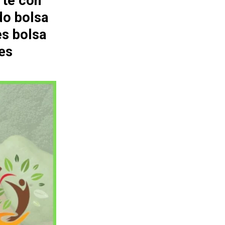
rte con
do bolsa
es bolsa
es