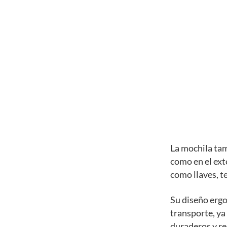
La mochila tam
como en el ext
como llaves, te
Su diseño erg
transporte, ya
duraderos y res