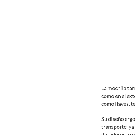
La mochila tam
como en el ext
como llaves, te
Su diseño erg
transporte, ya
duraderos y res