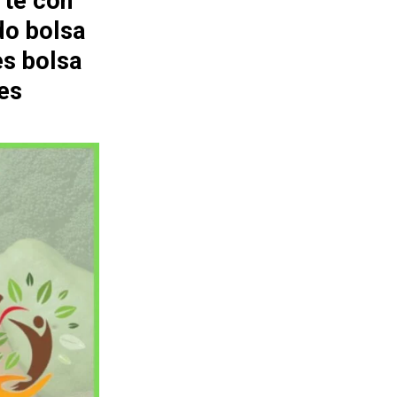
rte con
do bolsa
es bolsa
es