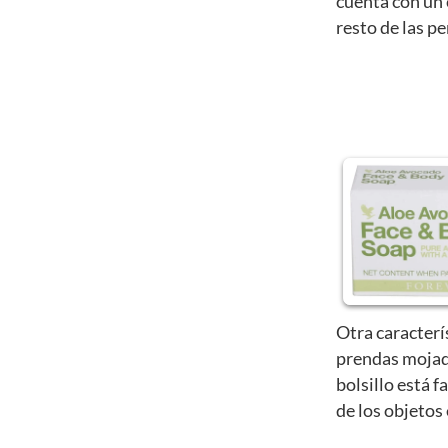
cuenta con un 
resto de las p
Otra caracterí
prendas mojad
bolsillo está f
de los objetos