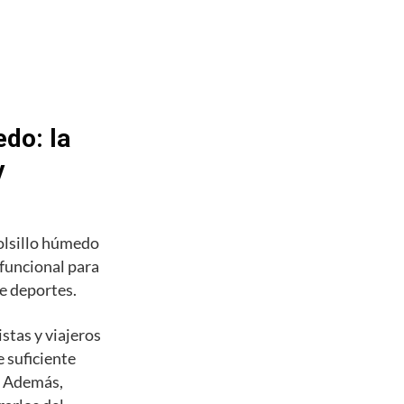
do: la
y
olsillo húmedo
 funcional para
de deportes.
stas y viajeros
 suficiente
s. Además,