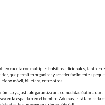
bién cuenta con múltiples bolsillos adicionales, tanto en el
erior, que permiten organizar y acceder fácilmente a pequ
léfono móvil, billetera, entre otros.
onómico y ajustable garantiza una comodidad óptima dura
 sea en la espalda o en el hombro. Además, está fabricada 
istentes, lo que asegura su larga vida útil.