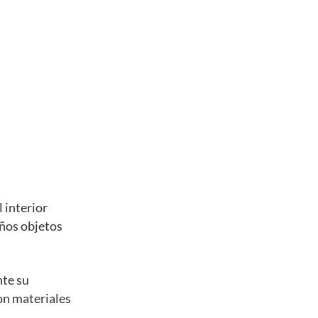
 interior
eños objetos
nte su
con materiales