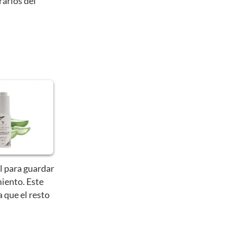
rarlos del
l para guardar
iento. Este
a que el resto