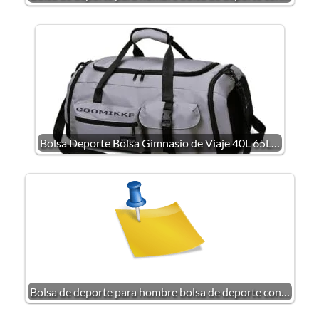
Bolsa Deporte Bolsa Gimnasio de Viaje 40L 65L…
Bolsa de deporte para hombre bolsa de deporte con…