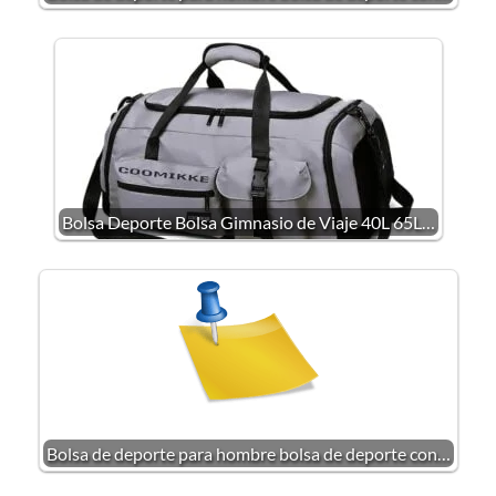
Bolsa Deporte Bolsa Gimnasio de Viaje 40L 65L…
Bolsa de deporte para hombre bolsa de deporte con…