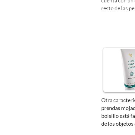
cuenta con un 
resto de las p
Otra caracterí
prendas mojad
bolsillo está f
de los objetos