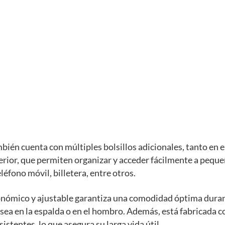
bién cuenta con múltiples bolsillos adicionales, tanto en el
erior, que permiten organizar y acceder fácilmente a pequ
léfono móvil, billetera, entre otros.
onómico y ajustable garantiza una comodidad óptima dura
 sea en la espalda o en el hombro. Además, está fabricada 
istentes, lo que asegura su larga vida útil.