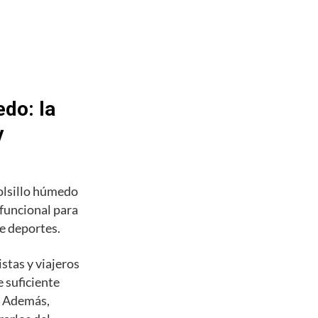
do: la
y
olsillo húmedo
 funcional para
de deportes.
stas y viajeros
 suficiente
s. Además,