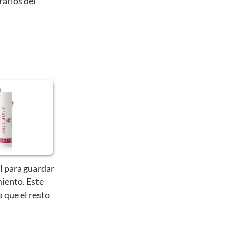
rarlos del
l para guardar
iento. Este
a que el resto