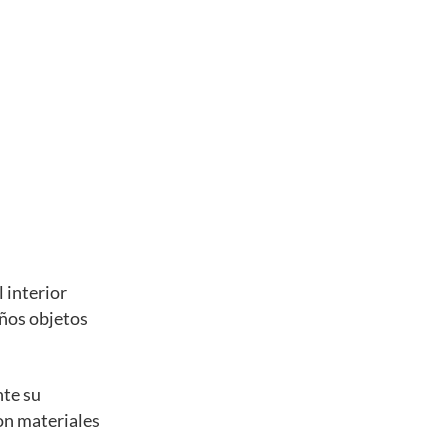
 interior
eños objetos
nte su
con materiales