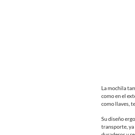
La mochila tam
como en el ext
como llaves, te
Su diseño erg
transporte, ya
duraderos y res