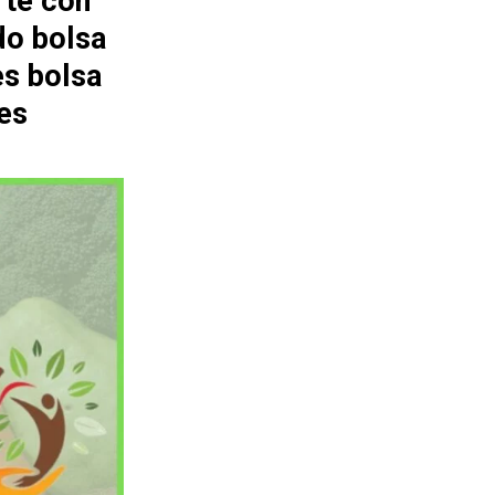
rte con
do bolsa
es bolsa
es