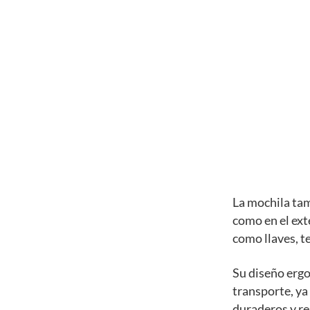
La mochila tam
como en el ext
como llaves, te
Su diseño erg
transporte, ya
duraderos y res