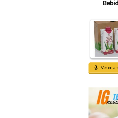
Bebid
Ver en a