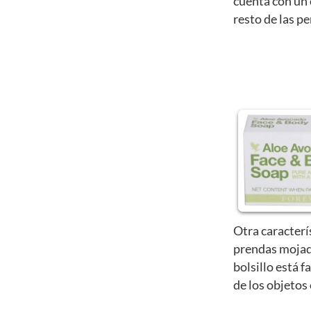
cuenta con un 
resto de las p
Otra caracterí
prendas mojad
bolsillo está f
de los objetos