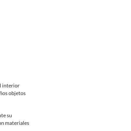
 interior
eños objetos
nte su
con materiales