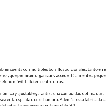
bién cuenta con múltiples bolsillos adicionales, tanto en el
erior, que permiten organizar y acceder fácilmente a pequ
léfono móvil, billetera, entre otros.
onómico y ajustable garantiza una comodidad óptima dura
 sea en la espalda o en el hombro. Además, está fabricada 
istentes, lo que asegura su larga vida útil.