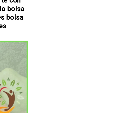
rte con
do bolsa
es bolsa
es