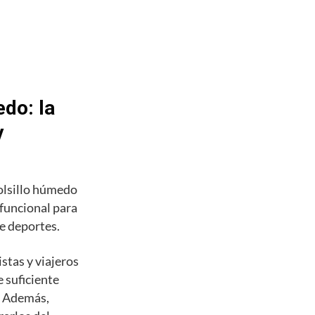
do: la
y
olsillo húmedo
 funcional para
de deportes.
stas y viajeros
 suficiente
s. Además,