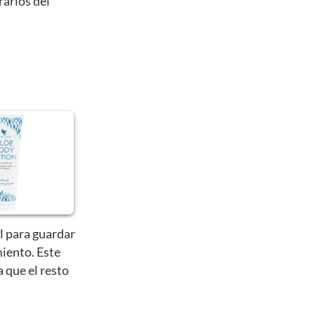
rarlos del
l para guardar
iento. Este
a que el resto