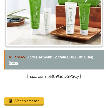
VER MAS
Under Armour Contain Duo Duffle Bag
Bolsa
[naaa asin=»B09G6DSPSQ»]
Ver en amazon