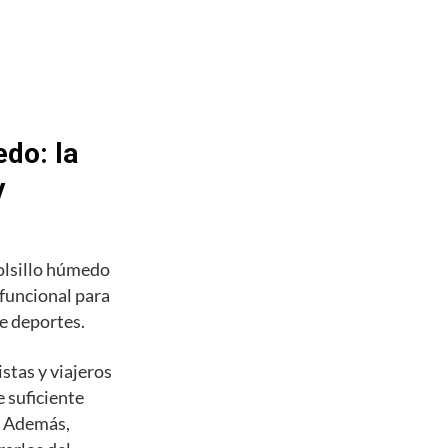
do: la
y
olsillo húmedo
 funcional para
de deportes.
stas y viajeros
 suficiente
s. Además,