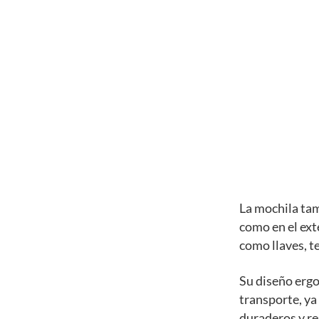
La mochila tam
como en el ext
como llaves, te
Su diseño erg
transporte, ya
duraderos y res