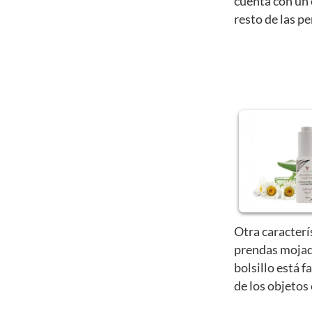
cuenta con un 
resto de las p
Otra caracterí
prendas mojad
bolsillo está f
de los objetos