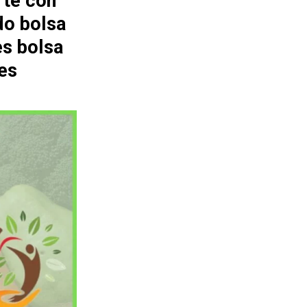
rte con
do bolsa
es bolsa
es