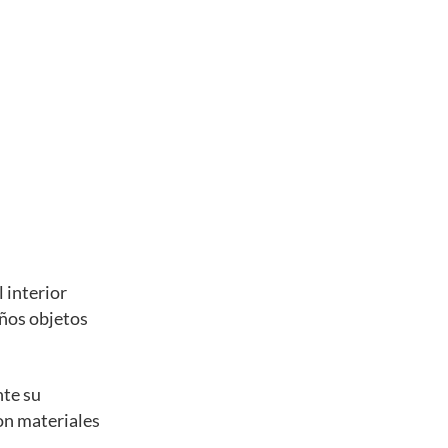
 interior
eños objetos
nte su
con materiales