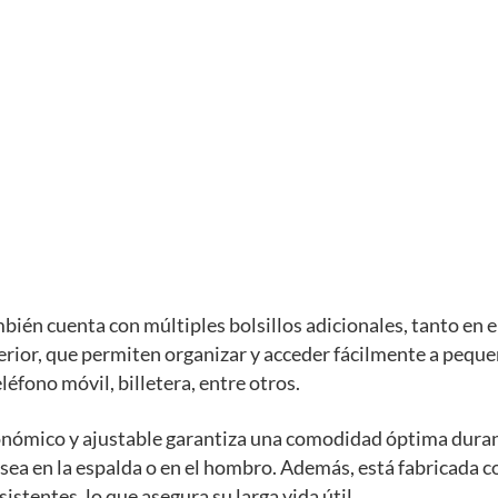
bién cuenta con múltiples bolsillos adicionales, tanto en el
erior, que permiten organizar y acceder fácilmente a pequ
léfono móvil, billetera, entre otros.
onómico y ajustable garantiza una comodidad óptima dura
 sea en la espalda o en el hombro. Además, está fabricada 
istentes, lo que asegura su larga vida útil.