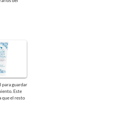
rarlos del
l para guardar
iento. Este
a que el resto