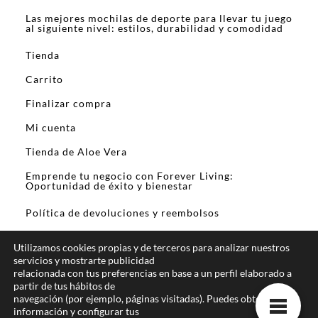
Las mejores mochilas de deporte para llevar tu juego
al siguiente nivel: estilos, durabilidad y comodidad
Tienda
Carrito
Finalizar compra
Mi cuenta
Tienda de Aloe Vera
Emprende tu negocio con Forever Living:
Oportunidad de éxito y bienestar
Política de devoluciones y reembolsos
Utilizamos cookies propias y de terceros para analizar nuestros
servicios y mostrarte publicidad
relacionada con tus preferencias en base a un perfil elaborado a
partir de tus hábitos de
En calidad de Afiliado de Amazon y otros
navegación (por ejemplo, páginas visitadas). Puedes obtener más
programas de afiliación, obtengo ingresos por las
información y configurar tus