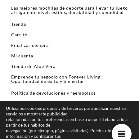
Las mejores mochilas de deporte para llevar tu juego
al siguiente nivel: estilos, durabilidad y comodidad
Tienda
Carrito
Finalizar compra
Mi cuenta
Tienda de Aloe Vera
Emprende tu negocio con Forever Living:
Oportunidad de éxito y bienestar
Política de devoluciones y reembolsos
Utilizamos cookies propias y de terceros para analizar nuestros
servicios y mostrarte publicidad
relacionada con tus preferencias en base a un perfil elaborado a
partir de tus hábitos de
En calidad de Afiliado de Amazon y otros
navegación (por ejemplo, páginas visitadas). Puedes obtener más
programas de afiliación, obtengo ingresos por las
información y configurar tus