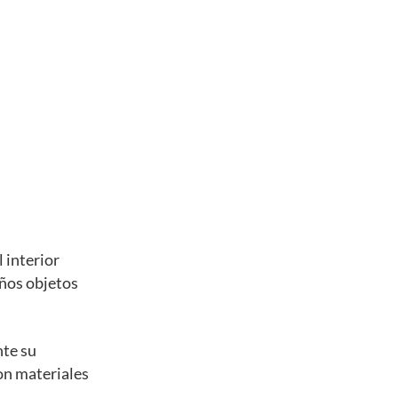
 interior
eños objetos
nte su
con materiales