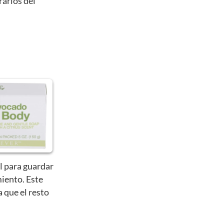
rarlos del
l para guardar
iento. Este
a que el resto