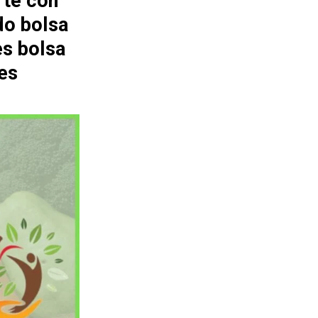
rte con
do bolsa
es bolsa
es