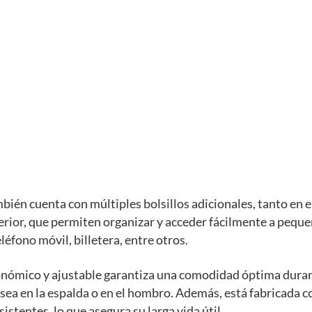
bién cuenta con múltiples bolsillos adicionales, tanto en el
erior, que permiten organizar y acceder fácilmente a pequ
léfono móvil, billetera, entre otros.
onómico y ajustable garantiza una comodidad óptima dura
 sea en la espalda o en el hombro. Además, está fabricada 
istentes, lo que asegura su larga vida útil.