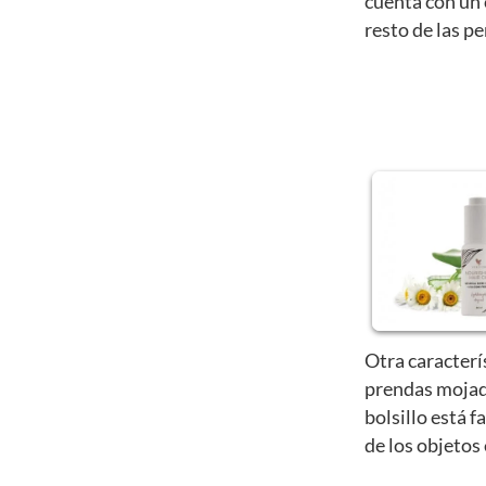
cuenta con un 
resto de las p
Otra caracterí
prendas mojad
bolsillo está f
de los objetos