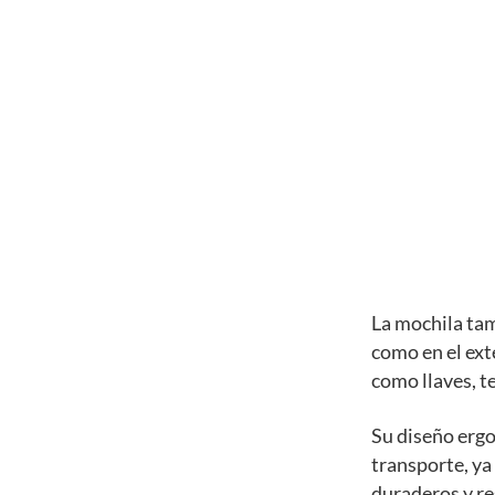
La mochila tam
como en el ext
como llaves, te
Su diseño erg
transporte, ya
duraderos y res