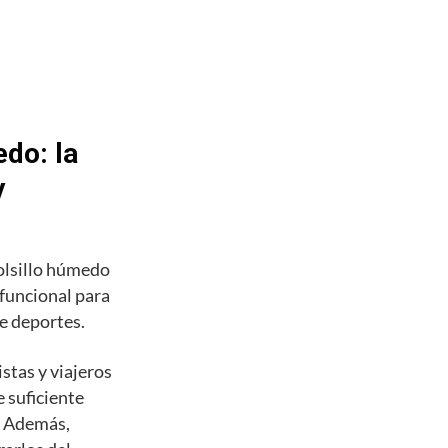
do: la
y
olsillo húmedo
 funcional para
de deportes.
stas y viajeros
 suficiente
s. Además,