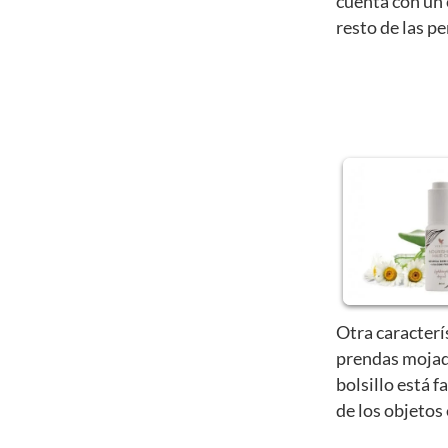
cuenta con un 
resto de las p
Otra caracterí
prendas mojad
bolsillo está f
de los objetos