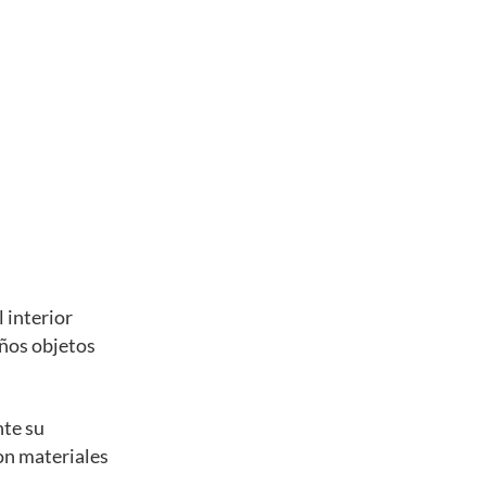
 interior
eños objetos
nte su
con materiales