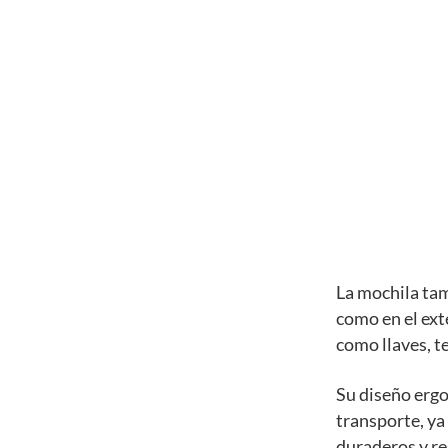
La mochila tam
como en el ext
como llaves, te
Su diseño erg
transporte, ya
duraderos y res