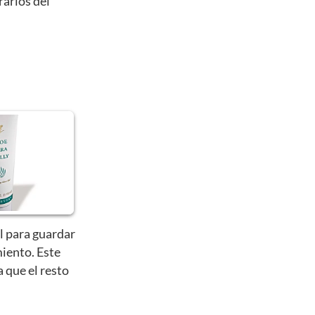
rarlos del
l para guardar
iento. Este
a que el resto