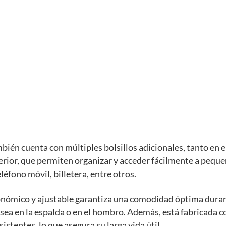
bién cuenta con múltiples bolsillos adicionales, tanto en el
erior, que permiten organizar y acceder fácilmente a pequ
léfono móvil, billetera, entre otros.
onómico y ajustable garantiza una comodidad óptima dura
 sea en la espalda o en el hombro. Además, está fabricada 
istentes, lo que asegura su larga vida útil.