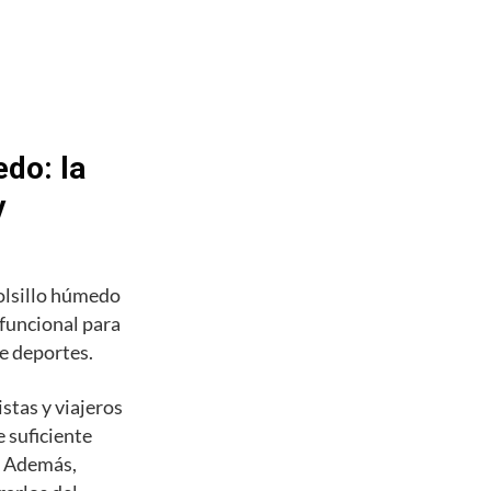
do: la
y
olsillo húmedo
 funcional para
de deportes.
stas y viajeros
 suficiente
s. Además,