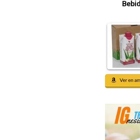
Bebid
Ver en a