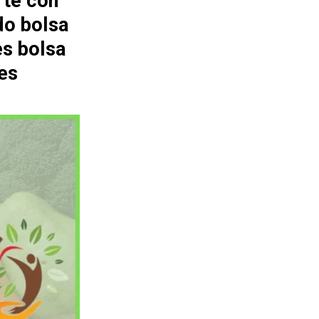
rte con
do bolsa
es bolsa
es