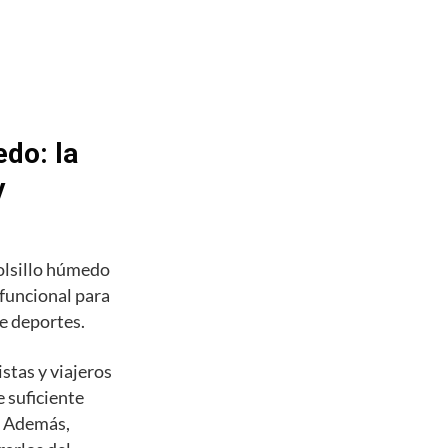
do: la
y
olsillo húmedo
 funcional para
de deportes.
stas y viajeros
 suficiente
s. Además,