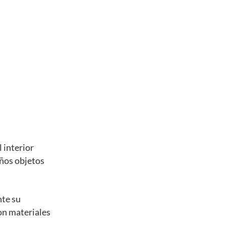
 interior
eños objetos
nte su
con materiales