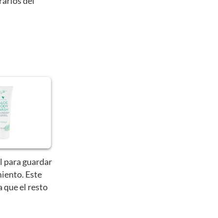
rarlos del
l para guardar
iento. Este
a que el resto