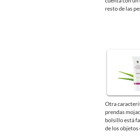
cuenta con un 
resto de las p
Otra caracterí
prendas mojad
bolsillo está f
de los objetos