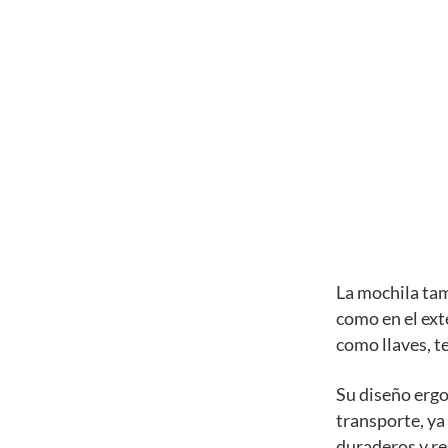
La mochila tam
como en el ext
como llaves, te
Su diseño erg
transporte, ya
duraderos y res