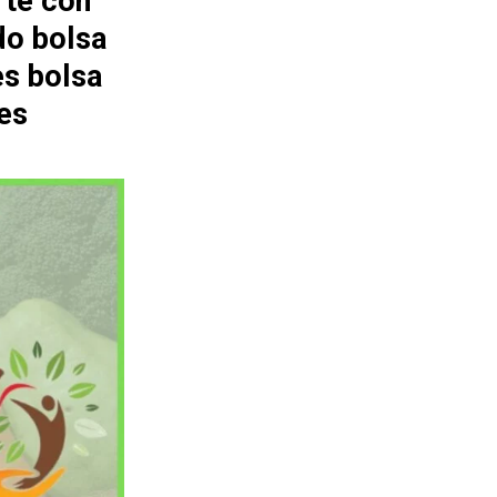
rte con
do bolsa
es bolsa
es