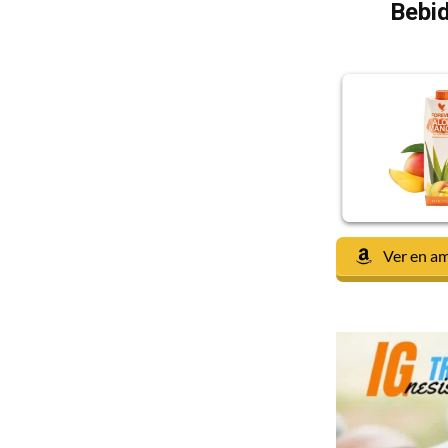
Bebid
Ver en a