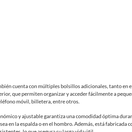
bién cuenta con múltiples bolsillos adicionales, tanto en el
erior, que permiten organizar y acceder fácilmente a pequ
léfono móvil, billetera, entre otros.
onómico y ajustable garantiza una comodidad óptima dura
 sea en la espalda o en el hombro. Además, está fabricada 
istentes, lo que asegura su larga vida útil.