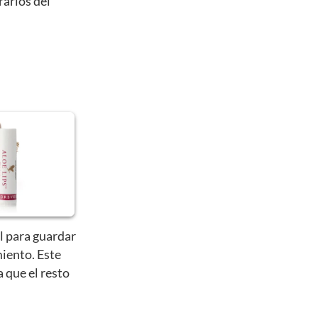
rarlos del
l para guardar
iento. Este
a que el resto