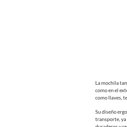
La mochila tam
como en el ext
como llaves, te
Su diseño erg
transporte, ya
duraderos y res