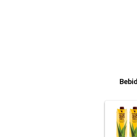
Bebid