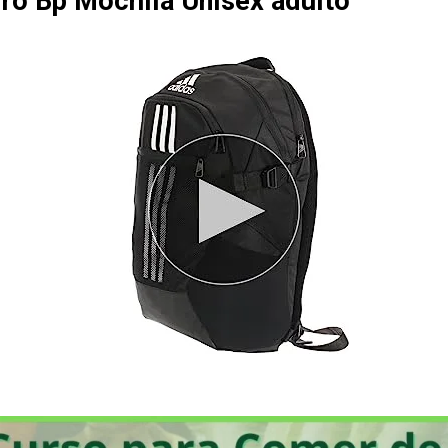
iro Bp Mochila Unisex adulto