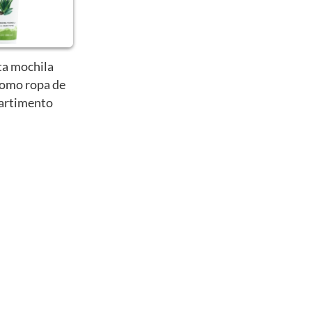
ta mochila
 como ropa de
partimento