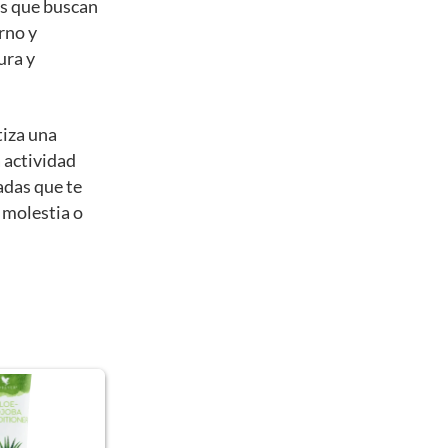
os que buscan
rno y
ura y
tiza una
a actividad
adas que te
 molestia o