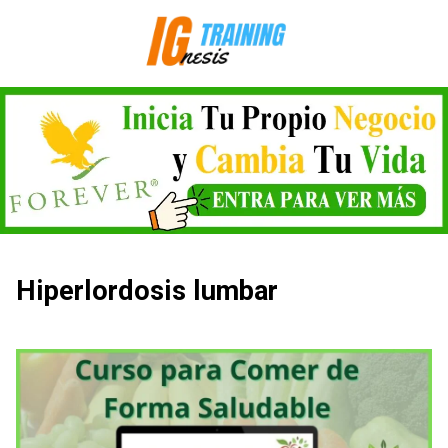
Saltar
al
contenido
Hiperlordosis lumbar