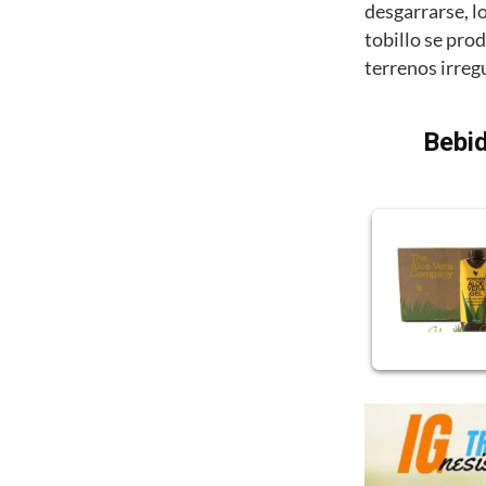
desgarrarse, l
tobillo se pro
terrenos irreg
Bebid