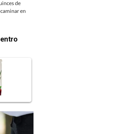
guinces de
o caminar en
dentro