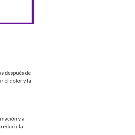
ías después de
 el dolor y la
amación y a
 reducir la