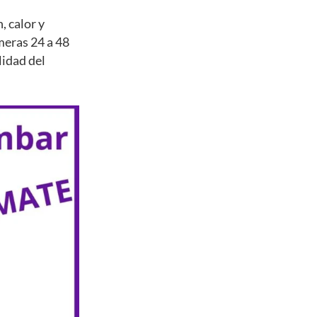
, calor y
meras 24 a 48
lidad del