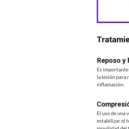
Tratamie
Reposo y 
Es importante 
la lesión para 
inflamación.
Compresi
El uso de una v
estabilizar el 
movilidad del t