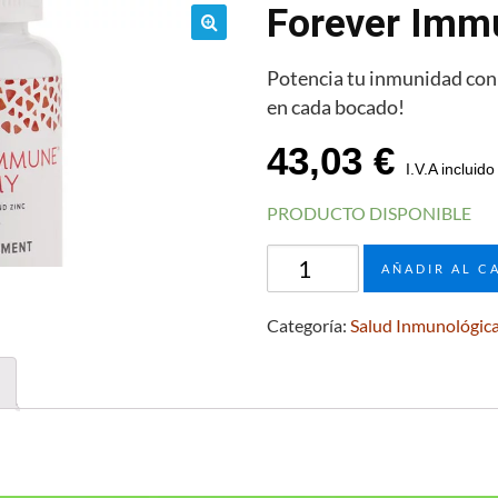
Forever Im
🔍
Potencia tu inmunidad co
en cada bocado!
43,03
€
I.V.A incluido
PRODUCTO DISPONIBLE
Forever
AÑADIR AL C
Immune
Gummy
Categoría:
Salud Inmunológic
cantidad