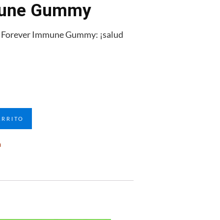
mune Gummy
n Forever Immune Gummy: ¡salud
ARRITO
a