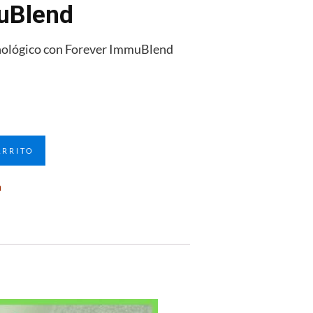
uBlend
nológico con Forever ImmuBlend
ARRITO
a