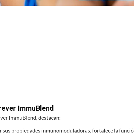
orever ImmuBlend
rever ImmuBlend, destacan:
or sus propiedades inmunomoduladoras, fortalece la funci