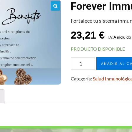
Forever Imm
🔍
Fortalece tu sistema inmu
23,21
€
I.V.A incluido
PRODUCTO DISPONIBLE
Forever
AÑADIR AL C
ImmuBlend
cantidad
Categoría:
Salud Inmunológic