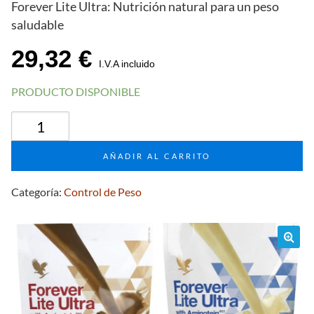
Forever Lite Ultra: Nutrición natural para un peso
saludable
29,32
€
I.V.A incluido
PRODUCTO DISPONIBLE
Forever
Lite
Ultra
AÑADIR AL CARRITO
–
Vanilla
Categoría:
Control de Peso
-
Control
de
Peso
🔍
cantidad