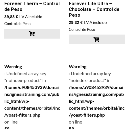
Forever Therm – Control
Forever Lite Ultra –
de Peso
Chocolate – Control de
Peso
39,83
€
I.V.A incluido
29,32
€
I.V.A incluido
Control de Peso
Control de Peso
Warning
Warning
: Undefined array key
: Undefined array key
"noindex-product" in
"noindex-product" in
/home/u908453939/domai
/home/u908453939/domai
ns/ignesistraining.com/pub
ns/ignesistraining.com/pub
lic_html/wp-
lic_html/wp-
content/themes/orbital/inc
content/themes/orbital/inc
/yoast-filters.php
/yoast-filters.php
on line
on line
58
58