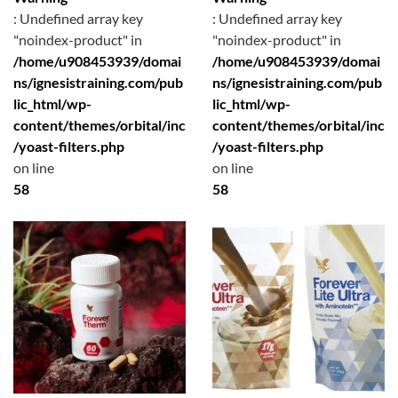
: Undefined array key
: Undefined array key
"noindex-product" in
"noindex-product" in
/home/u908453939/domai
/home/u908453939/domai
ns/ignesistraining.com/pub
ns/ignesistraining.com/pub
lic_html/wp-
lic_html/wp-
content/themes/orbital/inc
content/themes/orbital/inc
/yoast-filters.php
/yoast-filters.php
on line
on line
58
58